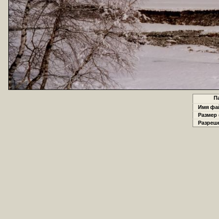
П
Имя фай
Размер 
Разреше