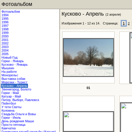
Фотоальбом
Фотоальбом
Кусково - Апрель
(2 апреля)
1994
1995
1996
Изображения 1 - 12 из 14. Страница:
1
2
1997
1998
1999
2000
2001
2002
2003
2004
2005
Новый Год
Горки - Январь
Кусково - Январь
Мышкин
На работе
Монорельс
Выставка собак
Морозки - Турист
Кусково - Апрель
01
Звенигород. Болото
Горки - Май
Катуар - Май
Питер, Выборг, Павловск
Пейнтбол
У тети Светы
Коломна
Свадьба Ольги и Вовы
Горки - Июль
День рождения Маши
Просто пятница
Камчатка
Годовщина нашей свадьбы (Катуар)