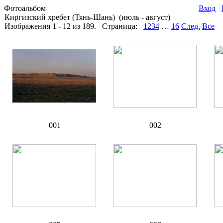
Фотоальбом
Вход
Киргизский хребет (Тянь-Шань)
(июль - август)
Изображения 1 - 12 из 189. Страница:
1
2
3
4
…
16
След.
Все
001
002